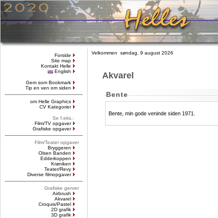
Velkommen søndag, 9 august 2026
Forside
Site map
Kontakt Helle
English
Akvarel
Gem som Bookmark
Tip en ven om siden
Bente
om Helle Graphics
CV Kategorier
Bente, min gode veninde siden 1971.
Se f.eks.:
Film/TV opgaver
Grafiske opgaver
Film/Teater opgaver
Bryggeren
Olsen Banden
Edderkoppen
Krøniken
Teater/Revy
Diverse filmopgaver
Grafiske genrer
Airbrush
Akvarel
Croquis/Pastel
2D grafik
3D grafik