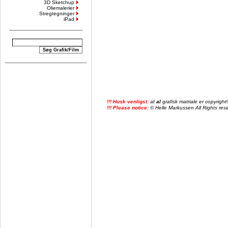
3D Sketchup
Oliemalerier
Stregtegninger
iPad
!!! Husk venligst:
at
al
grafisk matriale er copyrig
!!! Please notice:
© Helle Markussen All Rights reser