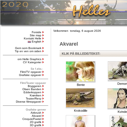
Velkommen torsdag, 6 august 2026
Forside
Site map
Kontakt Helle
English
Akvarel
Gem som Bookmark
Tip en ven om siden
KLIK PÅ BILLEDE/TEKST:
om Helle Graphics
CV Kategorier
Se f.eks.:
Film/TV opgaver
Grafiske opgaver
Film/Teater opgaver
Demo
Bente
Bryggeren
Olsen Banden
Edderkoppen
Krøniken
Teater/Revy
Diverse filmopgaver
Grafiske genrer
Krokodille
Kvinde
Airbrush
Akvarel
Croquis/Pastel
2D grafik
3D grafik