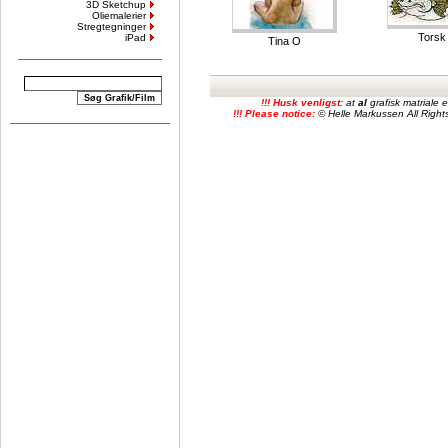
3D Sketchup
Oliemalerier
Stregtegninger
Torsk
iPad
Tina O
!!! Husk venligst:
at
al
grafisk matriale
!!! Please notice:
© Helle Markussen All Rights 