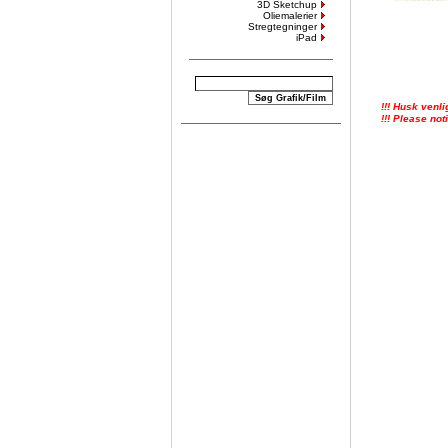
3D Sketchup
Oliemalerier
Stregtegninger
iPad
!!! Husk venli
!!! Please not