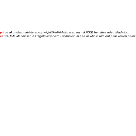
gst:
at
al
grafisk matriale er copyright©HelleMarkussen og må IKKE benyttes uden tilladelse.
ice:
© Helle Markussen All Rights reserved. Production in part or whole with out prior written permis