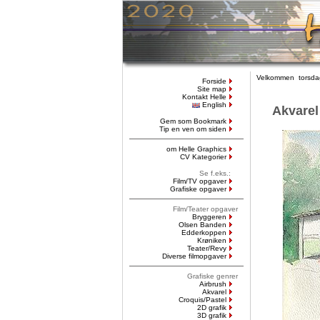
Velkommen torsdag
Forside
Site map
Kontakt Helle
English
Akvarel
Gem som Bookmark
Tip en ven om siden
om Helle Graphics
CV Kategorier
Se f.eks.:
Film/TV opgaver
Grafiske opgaver
Film/Teater opgaver
Bryggeren
Olsen Banden
Edderkoppen
Krøniken
Teater/Revy
Diverse filmopgaver
Grafiske genrer
Airbrush
Akvarel
Croquis/Pastel
2D grafik
3D grafik