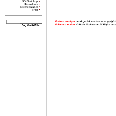
3D Sketchup
Oliemalerier
Stregtegninger
iPad
!!! Husk venligst:
at
al
grafisk matriale er copyrig
!!! Please notice:
© Helle Markussen All Rights reser