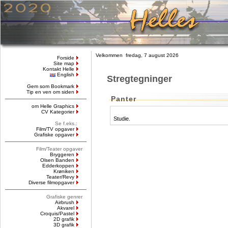
Velkommen fredag, 7 august 2026
Forside
Site map
Kontakt Helle
English
Stregtegninger
Gem som Bookmark
Tip en ven om siden
Panter
om Helle Graphics
CV Kategorier
Studie.
Se f.eks.:
Film/TV opgaver
Grafiske opgaver
Film/Teater opgaver
Bryggeren
Olsen Banden
Edderkoppen
Krøniken
Teater/Revy
Diverse filmopgaver
Grafiske genrer
Airbrush
Akvarel
Croquis/Pastel
2D grafik
3D grafik