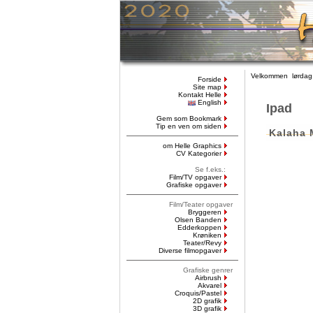
Velkommen lørdag,
Forside
Site map
Kontakt Helle
English
Ipad
Gem som Bookmark
Tip en ven om siden
Kalaha
om Helle Graphics
CV Kategorier
Se f.eks.:
Film/TV opgaver
Grafiske opgaver
Film/Teater opgaver
Bryggeren
Olsen Banden
Edderkoppen
Krøniken
Teater/Revy
Diverse filmopgaver
Grafiske genrer
Airbrush
Akvarel
Croquis/Pastel
2D grafik
3D grafik