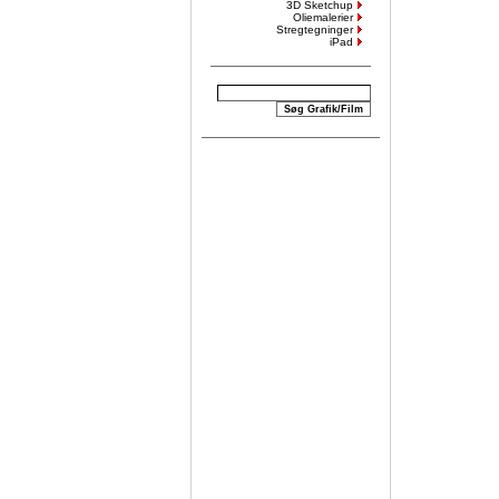
3D Sketchup
Oliemalerier
Stregtegninger
iPad