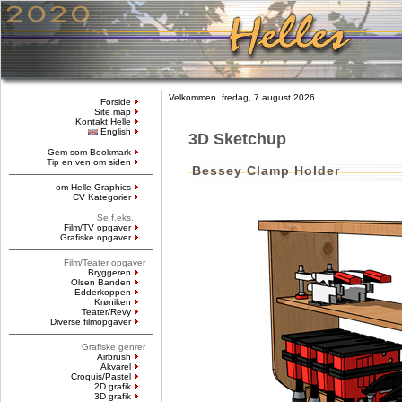
Velkommen fredag, 7 august 2026
Forside
Site map
Kontakt Helle
English
3D Sketchup
Gem som Bookmark
Tip en ven om siden
Bessey Clamp Holder
om Helle Graphics
CV Kategorier
Se f.eks.:
Film/TV opgaver
Grafiske opgaver
Film/Teater opgaver
Bryggeren
Olsen Banden
Edderkoppen
Krøniken
Teater/Revy
Diverse filmopgaver
Grafiske genrer
Airbrush
Akvarel
Croquis/Pastel
2D grafik
3D grafik