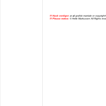
!!! Husk venligst:
at
al
grafisk matriale er copyrig
!!! Please notice:
© Helle Markussen All Rights reser