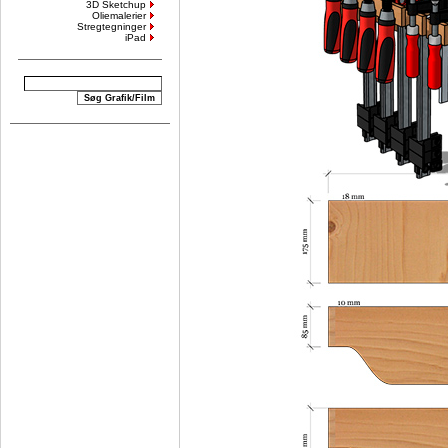
3D Sketchup
Oliemalerier
Stregtegninger
iPad