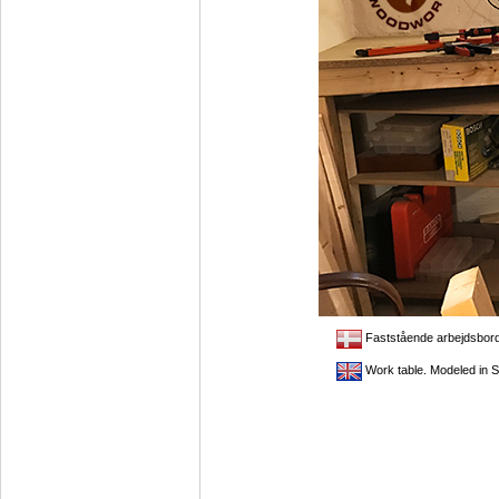
Faststående arbejdsbord
Work table. Modeled in 