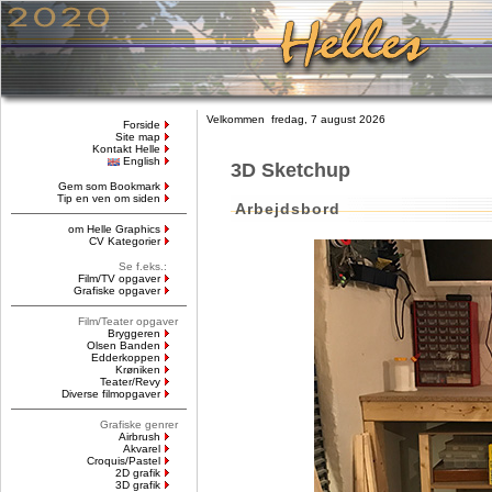
Velkommen fredag, 7 august 2026
Forside
Site map
Kontakt Helle
English
3D Sketchup
Gem som Bookmark
Tip en ven om siden
Arbejdsbord
om Helle Graphics
CV Kategorier
Se f.eks.:
Film/TV opgaver
Grafiske opgaver
Film/Teater opgaver
Bryggeren
Olsen Banden
Edderkoppen
Krøniken
Teater/Revy
Diverse filmopgaver
Grafiske genrer
Airbrush
Akvarel
Croquis/Pastel
2D grafik
3D grafik