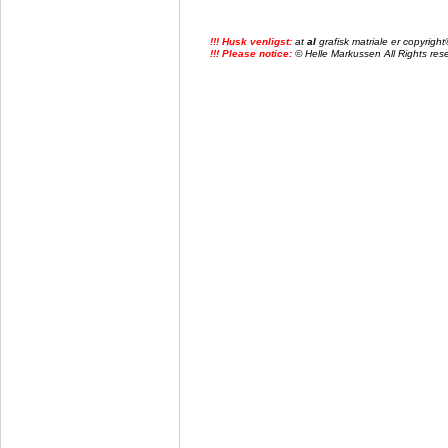
!!! Husk venligst:
at
al
grafisk matriale er copyrig
!!! Please notice:
© Helle Markussen All Rights reser