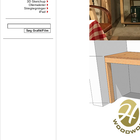
3D Sketchup
Oliemalerier
Stregtegninger
iPad