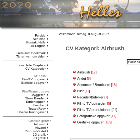
Velkommen lørdag, 8 august 2026
Forside
Site map
Kontakt Helle
English
CV Kategori: Airbrush
Gem som Bookmark
Tip en ven om siden
om Helle Graphics
CV Kategorier
Airbrush
[
17
]
Se f.eks.:
Andet
[
6
]
Film/TV opgaver
Grafiske opgaver
Annoncer / Brochurer
[
18
]
Biler
[
11
]
Film/Teater opgaver
Bryggeren
Facader/Butikker
[
7
]
Olsen Banden
Edderkoppen
Film / TV optræden
[
5
]
Krøniken
Teater/Revy
Film / TV produktioner
[
94
]
Diverse filmopgaver
Fotografiske opgaver
[
17
]
Grafiske genrer
Grafiske opgaver
[
109
]
Airbrush
Akvarel
Croquis/Pastel
2D grafik
3D grafik