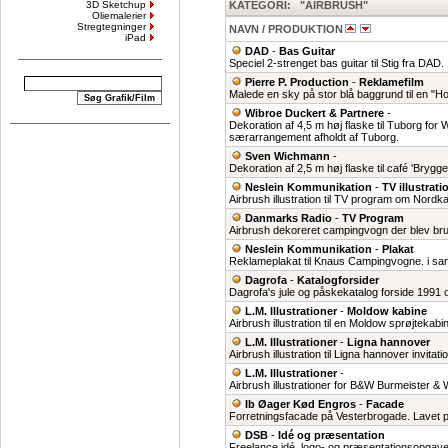
3D Sketchup
KATEGORI: "AIRBRUSH"
Oliemalerier
Stregtegninger
NAVN / PRODUKTION
iPad
DAD
-
Bas Guitar
Speciel 2-strenget bas guitar til Stig fra DAD. .
Pierre P. Production
-
Reklamefilm
Malede en sky på stor blå baggrund til en "H
Wibroe Duckert & Partnere
-
Dekoration af 4,5 m høj flaske til Tuborg for 
særarrangement afholdt af Tuborg.
Sven Wichmann
-
Dekoration af 2,5 m høj flaske til café 'Brygge
Neslein Kommunikation
-
TV illustrati
Airbrush illustration til TV program om Nordk
Danmarks Radio
-
TV Program
Airbrush dekoreret campingvogn der blev brugt 
Neslein Kommunikation
-
Plakat
Reklameplakat til Knaus Campingvogne. i sam
Dagrofa
-
Katalogforsider
Dagrofa's jule og påskekatalog forside 1991 o
L.M. Illustrationer
-
Moldow kabine
Airbrush illustration til en Moldow sprøjtekabin
L.M. Illustrationer
-
Ligna hannover
Airbrush illustration til Ligna hannover invitatio
L.M. Illustrationer
-
Airbrush illustrationer for B&W Burmeister & W
Ib Øager Kød Engros
-
Facade
Forretningsfacade på Vesterbrogade. Lavet på
DSB
-
Idé og præsentation
Freelance idé, logo- og præsentationsopgaver