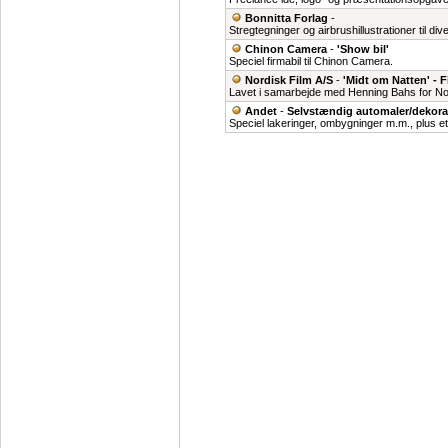
Bonnitta Forlag
-
Stregtegninger og airbrushillustrationer til 
Chinon Camera
-
'Show bil'
Speciel firmabil til Chinon Camera.
Nordisk Film A/S
-
'Midt om Natten' - F
Lavet i samarbejde med Henning Bahs for Nor
Andet
-
Selvstændig automaler/dekora
Speciel lakeringer, ombygninger m.m., plus et