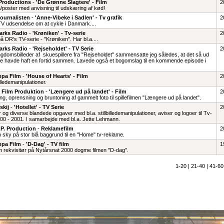
roductions
-
'De Grønne Slagtere' - Film
2
on/poster med anvisning til udskæring af kød!
ournalisten
-
'Anne-Vibeke i Sadlen' - Tv grafik
2
 TV udsendelse om at cykle i Danmark....
rks Radio
-
'Krøniken' - Tv-serie
2
å DR's TV-serie - "Krøniken". Har bl.a....
rks Radio
-
'Rejseholdet' - TV Serie
2
ngdomsbilleder af skuespillere fra "Rejseholdet" sammensatte jeg således, at det så ud
 havde haft en fortid sammen. Lavede også et bogomslag til en kommende episode i
opa Film
-
'House of Hearts' - Film
2
lledemanipulationer.
 Film Produktion
-
'Længere ud på landet' - Film
2
g, oprensning og bruntoning af gammelt foto til spillefilmen "Længere ud på landet".
skij
-
'Hotellet' - TV Serie
2
 og diverse blandede opgaver med bl.a. stillbilledemanipulationer, aviser og logoer til Tv-
000 - 2001. I samarbejde med bl.a. Jette Lehmann.
 P. Production
-
Reklamefilm
2
 sky på stor blå baggrund til en "Home" tv-reklame.
opa Film
-
'D-Dag' - TV film
1
 rekvisitør på Nytårsnat 2000 dogme filmen "D-dag".
1-20
|
21-40
|
41-60