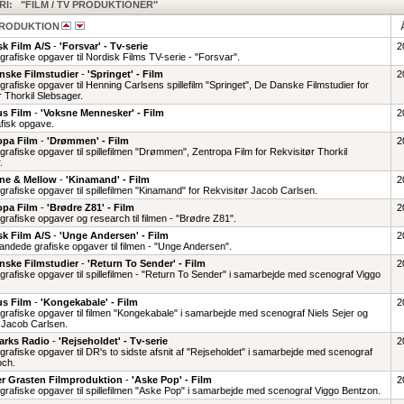
I: "FILM / TV PRODUKTIONER"
PRODUKTION
sk Film A/S
-
'Forsvar' - Tv-serie
2
rafiske opgaver til Nordisk Films TV-serie - "Forsvar".
nske Filmstudier
-
'Springet' - Film
2
rafiske opgaver til Henning Carlsens spillefilm "Springet", De Danske Filmstudier for
 Thorkil Slebsager.
s Film
-
'Voksne Mennesker' - Film
2
rafisk opgave.
opa Film
-
'Drømmen' - Film
2
rafiske opgaver til spillefilmen "Drømmen", Zentropa Film for Rekvisitør Thorkil
.
ine & Mellow
-
'Kinamand' - Film
2
rafiske opgaver til spillefilmen "Kinamand" for Rekvisitør Jacob Carlsen.
opa Film
-
'Brødre Z81' - Film
2
rafiske opgaver og research til filmen - "Brødre Z81".
sk Film A/S
-
'Unge Andersen' - Film
2
andede grafiske opgaver til filmen - "Unge Andersen".
nske Filmstudier
-
'Return To Sender' - Film
2
grafiske opgaver til spillefilmen - "Return To Sender" i samarbejde med scenograf Viggo
s Film
-
'Kongekabale' - Film
2
grafiske opgaver til filmen "Kongekabale" i samarbejde med scenograf Niels Sejer og
r Jacob Carlsen.
rks Radio
-
'Rejseholdet' - Tv-serie
2
grafiske opgaver til DR's to sidste afsnit af "Rejseholdet" i samarbejde med scenograf
och.
r Grasten Filmproduktion
-
'Aske Pop' - Film
2
grafiske opgaver til spillefilmen "Aske Pop" i samarbejde med scenograf Viggo Bentzon.