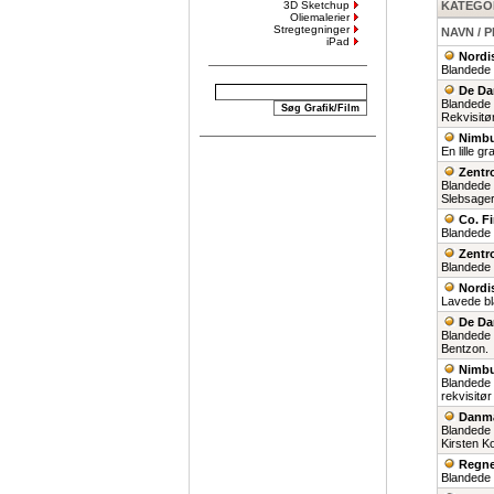
3D Sketchup
KATEGOR
Oliemalerier
Stregtegninger
NAVN / 
iPad
Nordi
Blandede g
De Da
Blandede g
Rekvisitør
Nimbu
En lille g
Zentr
Blandede g
Slebsager
Co. F
Blandede g
Zentr
Blandede g
Nordi
Lavede bl
De Da
Blandede 
Bentzon.
Nimbu
Blandede 
rekvisitø
Danma
Blandede 
Kirsten K
Regne
Blandede 