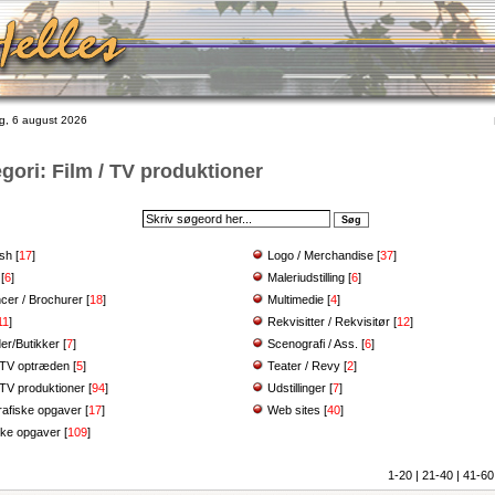
, 6 august 2026
gori: Film / TV produktioner
ush
[
17
]
Logo / Merchandise
[
37
]
[
6
]
Maleriudstilling
[
6
]
cer / Brochurer
[
18
]
Multimedie
[
4
]
11
]
Rekvisitter / Rekvisitør
[
12
]
er/Butikker
[
7
]
Scenografi / Ass.
[
6
]
/ TV optræden
[
5
]
Teater / Revy
[
2
]
 TV produktioner
[
94
]
Udstillinger
[
7
]
rafiske opgaver
[
17
]
Web sites
[
40
]
ske opgaver
[
109
]
1-20
|
21-40
|
41-60