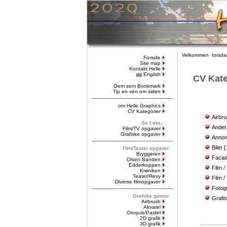
Velkommen torsdag
Forside
Site map
Kontakt Helle
English
CV Kate
Gem som Bookmark
Tip en ven om siden
om Helle Graphics
CV Kategorier
Airbr
Se f.eks.:
Andet
Film/TV opgaver
Grafiske opgaver
Annon
Biler
[
Film/Teater opgaver
Bryggeren
Facad
Olsen Banden
Edderkoppen
Film 
Krøniken
Teater/Revy
Film /
Diverse filmopgaver
Fotog
Grafiske genrer
Grafi
Airbrush
Akvarel
Croquis/Pastel
2D grafik
3D grafik