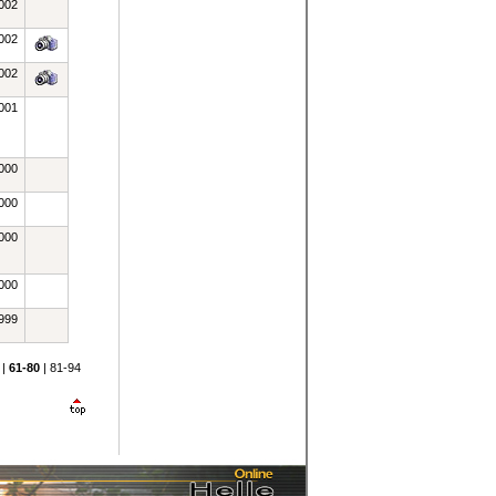
002
002
002
001
000
000
000
000
999
|
61-80
|
81-94