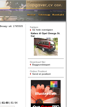
Besøg i alt: 1795505
Sælges
Se hele oversigten
Købes til Opel Omega St.
Car
Download filer
Baggrundstapet
Online Postkort
Send et postkort
|
61-80
|
81-94