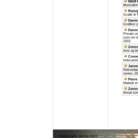
M&M P
Illustrati
Rejsej
Grafik til
Danma
Grafiker p
Danma
Private u
som om de
2002.
Zentr
Avis og bi
Crone
Indscannin
Jarow
Rekvisitør
serien, 2
Pierre
Malede en
Zentr
Ansat som